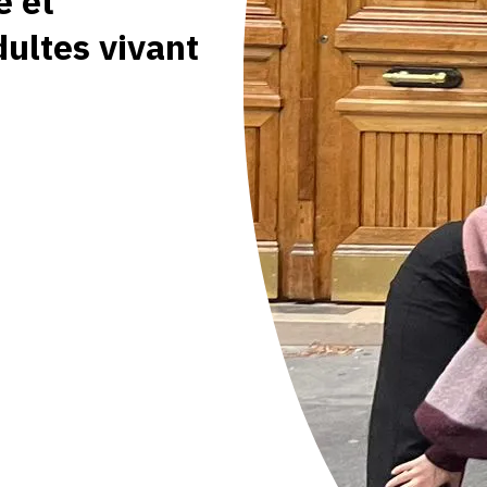
e et
dultes vivant