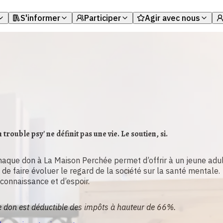
S'informer
Participer
Agir avec nous
Nous soutenir f
ndre notre communauté de concerné·es par un trouble psy
Nos brochures sur la santé mentale
Nos événements
Soutenir notre 
er une communauté de proches de concernés
Nos témoignages
Notre galerie d’art
Signer notre ma
r à quelqu’un ayant un vécu similaire
Notre podcast La Perche
Contribuer bén
ir de l'aide
Notre chaine Youtube & nos replays d'événemen
Devenir partena
 trouble psy' ne définit pas une vie. Le soutien, si.
Sensibiliser en 
haque don à La Maison Perchée permet d’offrir à un jeune adu
 de faire évoluer le regard de la société sur la santé mentale.
connaissance et d’espoir.
 don est déductible des impôts à hauteur de 66%.