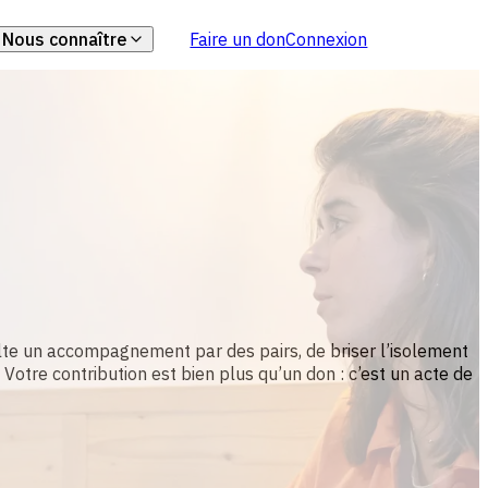
Nous connaître
Faire un don
Connexion
Notre histoire
inancièrement
La pair-aidance
essaimage
Notre impact
nifeste
Nos actions et nos coulisses
évolement
ts
Notre lieu
ire
Nos actions en région
école / en entreprise
lte un accompagnement par des pairs, de briser l’isolement
 Votre contribution est bien plus qu’un don : c’est un acte de
Notre équipe