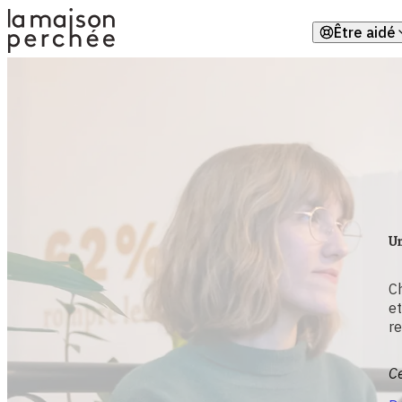
Être aidé
Rejoi
Trouv
Parle
Obten
Un
C
et
re
Ce