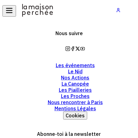
Nous suivre
https://www.instagram.com/mai
https://www.facebook.com/la
https://twitter.com/lamaiso
https://www.youtube.co
Les événements
Le Nid
Nos Actions
La Canopée
Les Piailleries
Les Proches
Nous rencontrer à Paris
Mentions Légales
Cookies
Abonne-toi à la newsletter