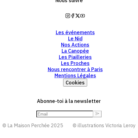
Nous suivre
https://www.instagram.com/mai
https://www.facebook.com/la
https://twitter.com/lamaiso
https://www.youtube.co
Les événements
Le Nid
Nos Actions
La Canopée
Les Piailleries
Les Proches
Nous rencontrer à Paris
Mentions Légales
Cookies
Abonne-toi à la newsletter
© La Maison Perchée 2025
© illustrations Victoria Leroy