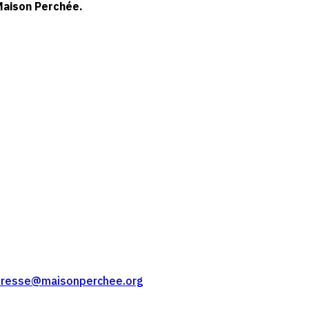
Maison Perchée.
presse@maisonperchee.org