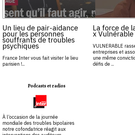
00:00
Un lieu de pair-aidance
La force de l
pour les personnes
x Vulnérable
souffrants de troubles
psychiques
VULNERABLE rasse
entreprises et asso
France Inter vous fait visiter le lieu
une même convictio
parisien !...
défis de ...
Podcasts et radios
À l’occasion de la journée
mondiale des troubles bipolaires
notre cofondatrice réagit aux