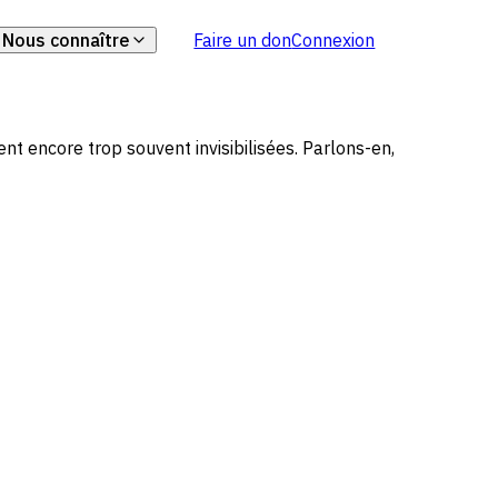
Nous connaître
Faire un don
Connexion
Notre histoire
inancièrement
La pair-aidance
essaimage
 encore trop souvent invisibilisées. Parlons-en,
Notre impact
nifeste
Nos actions et nos coulisses
évolement
ts
Notre lieu
ire
Nos actions en région
école / en entreprise
Notre équipe