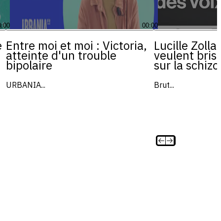
0:00
00:00
e
Entre moi et moi : Victoria,
Lucille Zolla
atteinte d'un trouble
veulent bris
bipolaire
sur la schiz
URBANIA...
Brut...