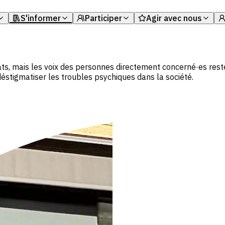
S'informer
Participer
Agir avec nous
Nous soutenir f
ndre notre communauté de concerné·es par un trouble psy
Nos brochures sur la santé mentale
Nos événements
Soutenir notre 
er une communauté de proches de concernés
Nos témoignages
Notre galerie d’art
, mais les voix des personnes directement concerné·es restent
Signer notre ma
éstigmatiser les troubles psychiques dans la société.
r à quelqu’un ayant un vécu similaire
Notre podcast La Perche
Contribuer bén
ir de l'aide
Notre chaine Youtube & nos replays d'événemen
Devenir partena
Sensibiliser en 